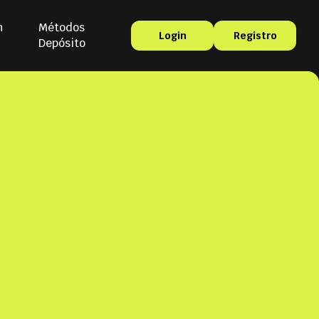
n
Métodos
Login
Registro
Depósito