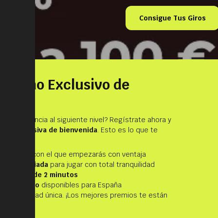
Consigue Tus Giros
Tu Bono Exclusivo de
!
r tu experiencia al siguiente nivel? Regístrate ahora y
erta exclusiva de bienvenida
. Esto es lo que te
 depósito
con el que empezarás con ventaja
a y licenciada
para jugar con total tranquilidad
 en menos de 2 minutos
dos de pago
disponibles para España
 oportunidad única. ¡Los mejores premios te están