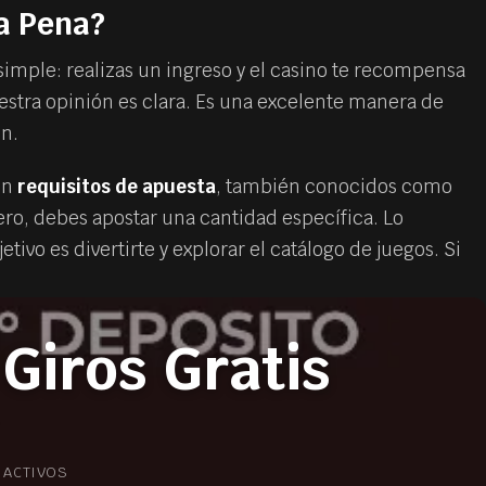
la Pena?
imple: realizas un ingreso y el casino te recompensa
estra opinión es clara. Es una excelente manera de
ón.
on
requisitos de apuesta
, también conocidos como
ero, debes apostar una cantidad específica. Lo
vo es divertirte y explorar el catálogo de juegos. Si
Giros Gratis
 ACTIVOS