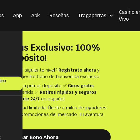
Casino e
os
App
Apk
Reseñas
Tragaperras
Vivo
o Bonus Exclusivo: 100%
r Depósito!
xperiencia al siguiente nivel?
Regístrate ahora
y
ósito con nuestro bono de bienvenida exclusivo.
tro
ión
sobre tu primer depósito ✅
Giros gratis
te de bienvenida ✅
Retiros rápidos y seguros
ón al cliente 24/7
en español
 oportunidad limitada. Únete a miles de jugadores
as mejores promociones del mercado. Tu aventura
lic.
t
Reclamar Bono Ahora