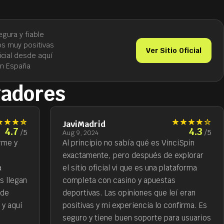
gura y fiable
s muy positivas
Ver Sitio Oficial
icial desde aquí
en España
gadores
JaviMadrid
4.7
4.3
/5
/5
Aug 9, 2024
rme y
Al principio no sabía qué es VinciSpin
exactamente, pero después de explorar
a
el sitio oficial vi que es una plataforma
s llegan
completa con casino y apuestas
sde
deportivas. Las opiniones que leí eran
 y aquí
positivas y mi experiencia lo confirma. Es
seguro y tiene buen soporte para usuarios