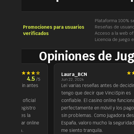
Plataforma 100% se
Promociones para usuarios
Reseñas de usuario
4.8/5
verificados
Acceso a la web of
Licencia de juego 
Opiniones de Ju
Laura_BCN
4.5
/5
Jun 22, 2024
re VinciSpin antes
Leí varias reseñas antes de decidi
í probar la
tengo que decir que VinciSpin es
o. La web oficial
confiable. El casino online funcion
roceso de registro
perfectamente en móvil y los pago
 me gusta es la
sin problemas. Como jugadora de
 puedo jugar online
España, valoro mucho la seguridad
sde España.
me siento tranquila.