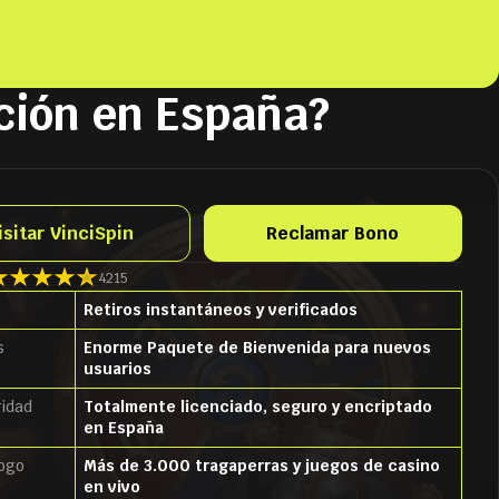
pción en España?
isitar VinciSpin
Reclamar Bono
4215
Retiros instantáneos y verificados
s
Enorme Paquete de Bienvenida para nuevos
usuarios
ridad
Totalmente licenciado, seguro y encriptado
en España
logo
Más de 3.000 tragaperras y juegos de casino
en vivo