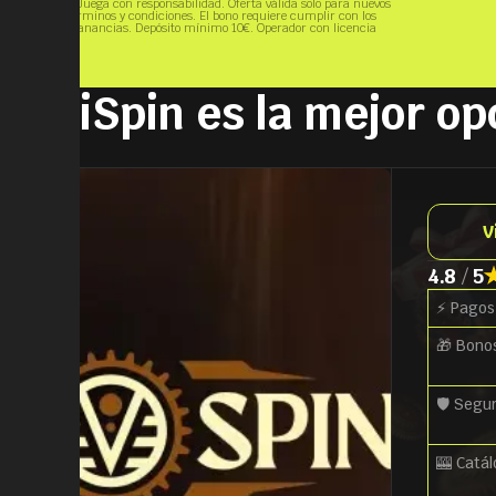
er perjudicial. Juega con responsabilidad. Oferta válida solo para nuevos
 Se aplican términos y condiciones. El bono requiere cumplir con los
tes de retirar ganancias. Depósito mínimo 10€. Operador con licencia
VinciSpin es la mejor o
V
4.8
/
5
⚡️ Pagos
🎁 Bono
🛡️ Segu
🎰 Catá