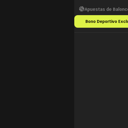
Apuestas de Balonc
Bono Deportivo Excl
18+. Se aplican términos y con
responsabilidad. BeGambleAwa
V