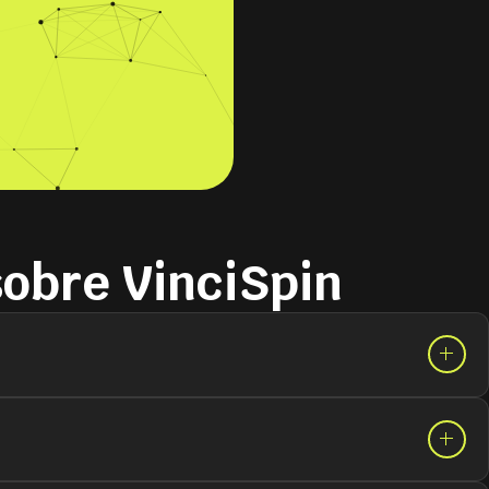
obre VinciSpin