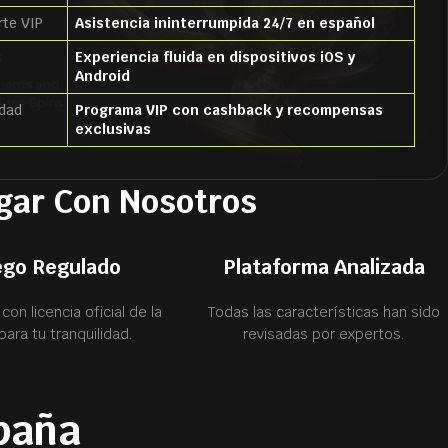
rte VIP
Asistencia ininterrumpida 24/7 en español
Experiencia fluida en dispositivos iOS y
Android
idad
Programa VIP con cashback y recompensas
exclusivas
gar Con Nosotros
ego Regulado
Plataforma Analizada
on licencia oficial de la
Todas las características han sido
ara tu tranquilidad.
revisadas por expertos.
spaña