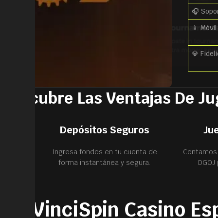
🎧 Sopo
📱 Móvil
💎 Fidel
Descubre Las Ventajas De Ju
ida
Depósitos Seguros
Ju
 bono
Ingresa fondos en tu cuenta de
Contamos c
 ganar.
forma instantánea y segura.
DGOJ p
 de VinciSpin Casino E