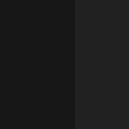
18+. El juego en exceso puede s
usuarios residentes en España.
requisitos de apuesta (x35) an
de la DGOJ.
¿Por qué 