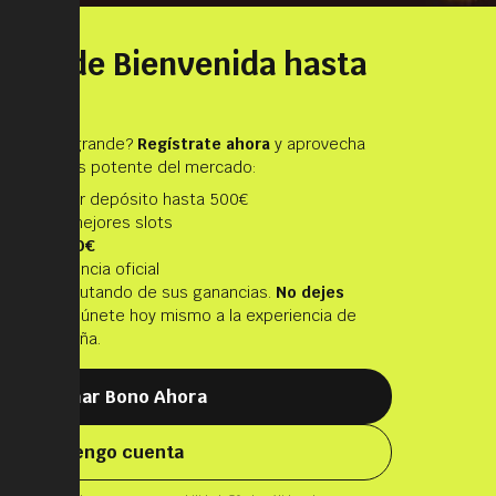
usivo de Bienvenida hasta
a ganar en grande?
Regístrate ahora
y aprovecha
envenida más potente del mercado:
n tu primer depósito hasta 500€
s
para los mejores slots
 de solo 10€
 y con licencia oficial
 están disfrutando de sus ganancias.
No dejes
ad única
y únete hoy mismo a la experiencia de
te de España.
Reclamar Bono Ahora
Ya tengo cuenta