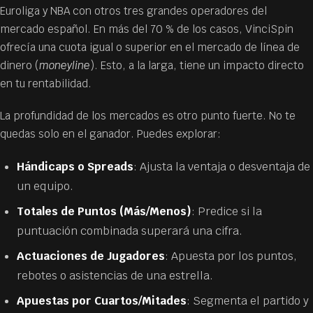
Euroliga y NBA con otros tres grandes operadores del
mercado español. En más del 70 % de los casos, VinciSpin
ofrecía una cuota igual o superior en el mercado de línea de
dinero (
moneyline
). Esto, a la larga, tiene un impacto directo
en tu rentabilidad.
La profundidad de los mercados es otro punto fuerte. No te
quedas solo en el ganador. Puedes explorar:
Hándicaps o Spreads
: Ajusta la ventaja o desventaja de
un equipo.
Totales de Puntos (Más/Menos)
: Predice si la
puntuación combinada superará una cifra.
Actuaciones de Jugadores
: Apuesta por los puntos,
rebotes o asistencias de una estrella.
Apuestas por Cuartos/Mitades
: Segmenta el partido y