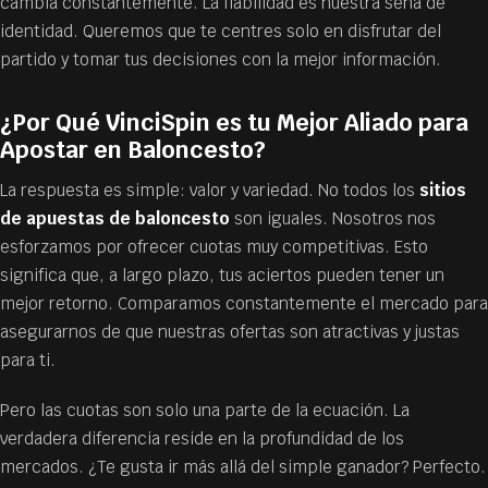
cambia constantemente. La fiabilidad es nuestra seña de
identidad. Queremos que te centres solo en disfrutar del
partido y tomar tus decisiones con la mejor información.
¿Por Qué VinciSpin es tu Mejor Aliado para
Apostar en Baloncesto?
La respuesta es simple: valor y variedad. No todos los
sitios
de apuestas de baloncesto
son iguales. Nosotros nos
esforzamos por ofrecer cuotas muy competitivas. Esto
significa que, a largo plazo, tus aciertos pueden tener un
mejor retorno. Comparamos constantemente el mercado para
asegurarnos de que nuestras ofertas son atractivas y justas
para ti.
Pero las cuotas son solo una parte de la ecuación. La
verdadera diferencia reside en la profundidad de los
mercados. ¿Te gusta ir más allá del simple ganador? Perfecto.