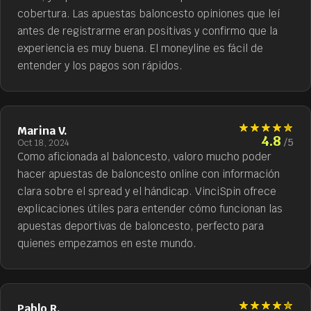
cobertura. Las apuestas baloncesto opiniones que leí
antes de registrarme eran positivas y confirmo que la
experiencia es muy buena. El moneyline es fácil de
entender y los pagos son rápidos.
Marina V.
4.8
/5
Oct 18, 2024
Como aficionada al baloncesto, valoro mucho poder
hacer apuestas de baloncesto online con información
clara sobre el spread y el hándicap. VinciSpin ofrece
explicaciones útiles para entender cómo funcionan las
apuestas deportivas de baloncesto, perfecto para
quienes empezamos en este mundo.
Pablo R.