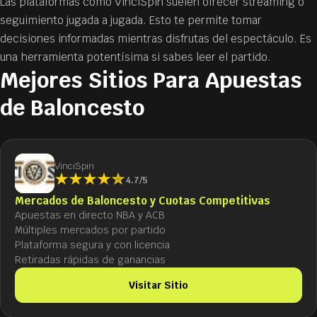
Las plataformas como VinciSpin suelen ofrecer streaming o
seguimiento jugada a jugada. Esto te permite tomar
decisiones informadas mientras disfrutas del espectáculo. Es
una herramienta potentísima si sabes leer el partido.
Mejores Sitios Para Apuestas
de Baloncesto
VinciSpin
4.7/5
Mercados de Baloncesto y Cuotas Competitivas
Apuestas en directo NBA y ACB
Múltiples mercados por partido
Plataforma segura y con licencia
Retiradas rápidas de ganancias
Visitar Sitio