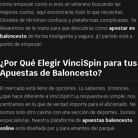
cómo empezar como si eres un veterano buscando las
mejores cuotas, aquí encontrarás todo lo que necesitas.
Olvídate de términos confusos y plataformas complicadas. Te
llevaremos de la mano para que descubras cómo
apostar en
baloncesto
de forma inteligente y segura. ¡El partido está a
punto de empezar!
¿Por Qué Elegir VinciSpin para tus
Apuestas de Baloncesto?
El mercado está lleno de opciones. Lo sabemos. Entonces,
¿qué hace diferente a VinciSpin? La respuesta es simple: nos
centramos en lo que de verdad importa para el aficionado. No
somos solo otro casino con una sección de deportes. Somos
especialistas. Nuestra plataforma de
apuestas baloncesto
online
está diseñada por y para amantes del parqué.