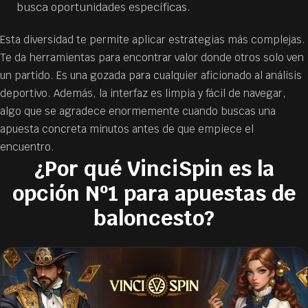
busca oportunidades específicas.
Esta diversidad te permite aplicar estrategias más complejas.
Te da herramientas para encontrar valor donde otros solo ven
un partido. Es una gozada para cualquier aficionado al análisis
deportivo. Además, la interfaz es limpia y fácil de navegar,
algo que se agradece enormemente cuando buscas una
apuesta concreta minutos antes de que empiece el
encuentro.
¿Por qué VinciSpin es la
opción Nº1 para apuestas de
baloncesto?