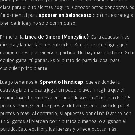
clara para que te sientas seguro. Conocer estos conceptos es
fundamental para
apostar en baloncesto
con una estrategia
bien definida y no solo por impulso.
Primero, la
Línea de Dinero (Moneyline)
. Es la apuesta más
directa y la más fácil de entender. Simplemente eliges qué
equipo crees que ganará el partido. No hay más misterio. Si tu
equipo gana, tú ganas. Es el punto de partida ideal para
cualquier principiante.
Luego tenemos el
Spread o Hándicap
, que es donde la
estrategia empieza a jugar un papel clave. Imagina que el
equipo favorito empieza con una “desventaja” ficticia de -7.5
puntos. Para ganar tu apuesta, deben ganar el partido por 8
puntos o más. Al contrario, si apuestas por el no favorito con
+7.5, ganas si pierden por 7 puntos o menos, o si ganan el
partido. Esto equilibra las fuerzas y ofrece cuotas más