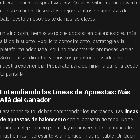
ofrecerte una perspectiva clara. Quieres saber cómo moverte
en este mundo. Buscas los mejores sitios de apuestas de
baloncesto y nosotros te damos las claves.
En VinciSpin, hemos visto que apostar en baloncesto va más
allá de la suerte. Requiere conocimiento, estrategia y la
plataforma adecuada. Aquí no encontrarás promesas vacías.
Solo análisis directos y consejos prácticos basados en
nuestra experiencia. Prepárate para dominar la cancha desde
tu pantalla.
Entendiendo las Líneas de Apuestas: Más
Allá del Ganador
Para tener éxito, debes comprender los mercados. Las
líneas
de apuestas de baloncesto
son el corazón de todo. No te
limites a elegir quién gana. Hay un universo de posibilidades
mucho más interesante y, a menudo, más rentable. Un buen