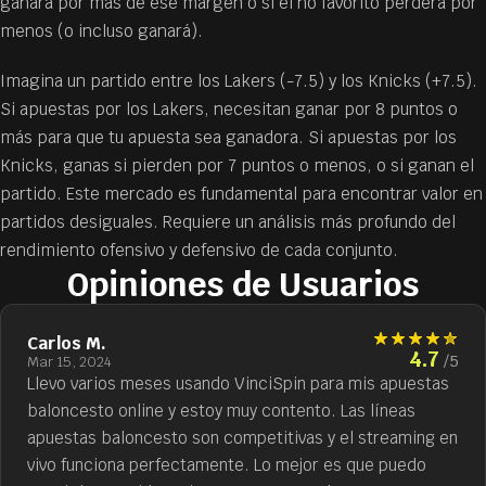
ganará por más de ese margen o si el no favorito perderá por
menos (o incluso ganará).
Imagina un partido entre los Lakers (-7.5) y los Knicks (+7.5).
Si apuestas por los Lakers, necesitan ganar por 8 puntos o
más para que tu apuesta sea ganadora. Si apuestas por los
Knicks, ganas si pierden por 7 puntos o menos, o si ganan el
partido. Este mercado es fundamental para encontrar valor en
partidos desiguales. Requiere un análisis más profundo del
rendimiento ofensivo y defensivo de cada conjunto.
Opiniones de Usuarios
Carlos M.
4.7
/5
Mar 15, 2024
Llevo varios meses usando VinciSpin para mis apuestas
baloncesto online y estoy muy contento. Las líneas
apuestas baloncesto son competitivas y el streaming en
vivo funciona perfectamente. Lo mejor es que puedo