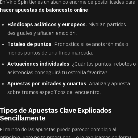
En VinciSpin tienes un abanico enorme de posibilidades para
hacer apuestas de baloncesto online
:
Hándicaps asiáticos y europeos
: Nivelan partidos
desiguales y añaden emoción.
Totales de puntos
: Pronostica si se anotarán más o
menos puntos de una línea marcada.
Actuaciones individuales
: ¿Cuántos puntos, rebotes o
asistencias conseguirá tu estrella favorita?
Apuestas por mitades y cuartos
: Analiza y apuesta
sobre tramos específicos del encuentro.
Tipos de Apuestas Clave Explicados
Sencillamente
El mundo de las apuestas puede parecer complejo al
principio. Pero no te preocupes. Te lo explicamos de forma