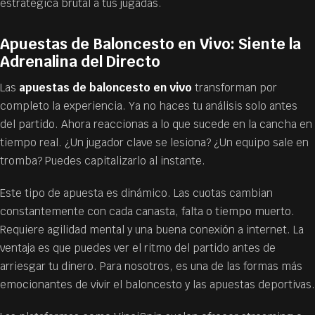
estratégica brutal a tus jugadas.
Apuestas de Baloncesto en Vivo: Siente la
Adrenalina del Directo
Las
apuestas de baloncesto en vivo
transforman por
completo la experiencia. Ya no haces tu análisis solo antes
del partido. Ahora reaccionas a lo que sucede en la cancha en
tiempo real. ¿Un jugador clave se lesiona? ¿Un equipo sale en
tromba? Puedes capitalizarlo al instante.
Este tipo de apuesta es dinámico. Las cuotas cambian
constantemente con cada canasta, falta o tiempo muerto.
Requiere agilidad mental y una buena conexión a internet. La
ventaja es que puedes ver el ritmo del partido antes de
arriesgar tu dinero. Para nosotros, es una de las formas más
emocionantes de vivir el baloncesto y las apuestas deportivas.