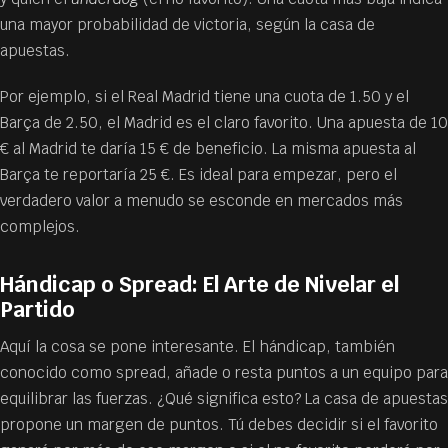
una mayor probabilidad de victoria, según la casa de
apuestas.
Por ejemplo, si el Real Madrid tiene una cuota de 1.50 y el
Barça de 2.50, el Madrid es el claro favorito. Una apuesta de 10
€ al Madrid te daría 15 € de beneficio. La misma apuesta al
Barça te reportaría 25 €. Es ideal para empezar, pero el
verdadero valor a menudo se esconde en mercados más
complejos.
Hándicap o Spread: El Arte de Nivelar el
Partido
Aquí la cosa se pone interesante. El hándicap, también
conocido como spread, añade o resta puntos a un equipo para
equilibrar las fuerzas. ¿Qué significa esto? La casa de apuestas
propone un margen de puntos. Tú debes decidir si el favorito