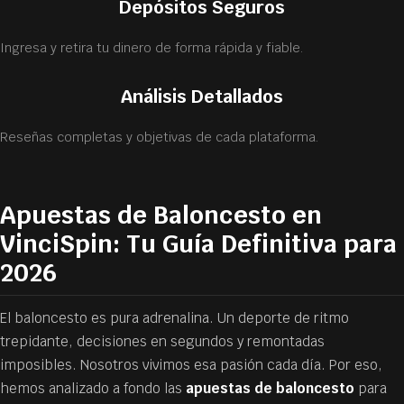
Depósitos Seguros
Ingresa y retira tu dinero de forma rápida y fiable.
Análisis Detallados
Reseñas completas y objetivas de cada plataforma.
Apuestas de Baloncesto en
VinciSpin: Tu Guía Definitiva para
2026
El baloncesto es pura adrenalina. Un deporte de ritmo
trepidante, decisiones en segundos y remontadas
imposibles. Nosotros vivimos esa pasión cada día. Por eso,
hemos analizado a fondo las
apuestas de baloncesto
para