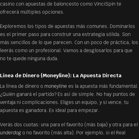
casino con apuestas de baloncesto como VinciSpin te
ofrecerá múltiples opciones.
Exploremos los tipos de apuestas más comunes. Dominarlos
es el primer paso para construir una estrategia sólida. Son
más sencillos de lo que parecen. Con un poco de práctica, los
leerás como un profesional. Vamos a desglosarlos para que
no te quede ninguna duda.
Línea de Dinero (Moneyline): La Apuesta Directa
La línea de dinero o
moneyline
es la apuesta más fundamental.
¿Quién ganará el partido? Es así de simple. No hay puntos de
ventaja ni complicaciones. Eliges un equipo, y si vence, tu
apuesta es ganadora. Es ideal para empezar.
Verás dos cuotas: una para el favorito (más baja) y otra para el
underdog
o no favorito (más alta). Por ejemplo, si el Real